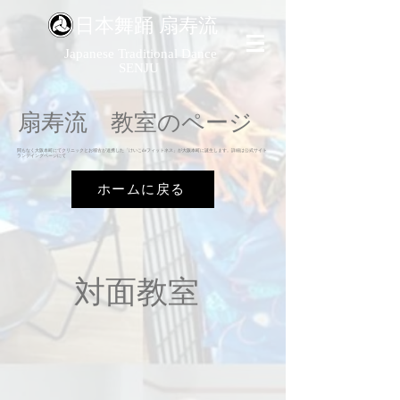
​日本舞踊 扇寿流
Japanese Traditional Dance
SENJU
​扇寿流 教室のページ
​間もなく大阪本町にてクリニックとお稽古が連携した「けいこdeフィットネス」が大阪本町に誕生します。詳細は公式サイト
ランデイングページにて
ホームに戻る
​対面教室