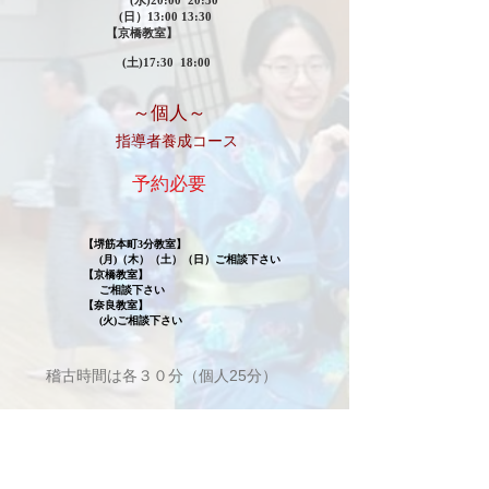
(水)20:00 20:30
(日）13:00 13:30
【京橋教室】
(土)17:30 18:00
​～個人～
​指導者養成コース
​予約必要
【堺筋本町3分教室】
(月)（木）（土）（日）ご相談下さい
【京橋教室】
ご相談下さい
【奈良教室】
(火)ご相談下さい
稽古時間は各３０分（個人25分）