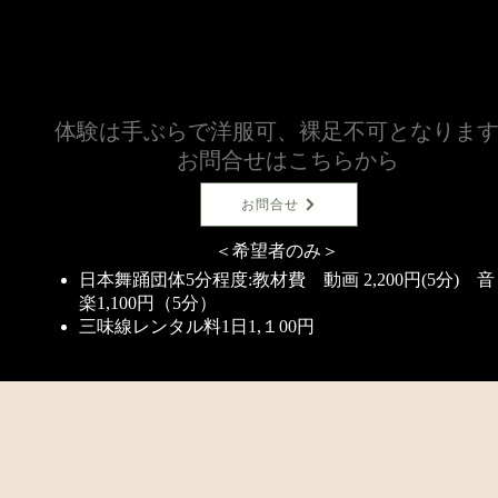
代別途・舞踊等とセット場合1,000円～2,000円引き
​体験は手ぶらで洋服可、裸足不可となりま
お問合せはこちらから
お問合せ
＜希望者のみ＞
日本舞踊団体5分程度:
教材費 動画 2,200
円(5分) 音
楽1,100円（5分）
三味線レンタル料1日1,１00円