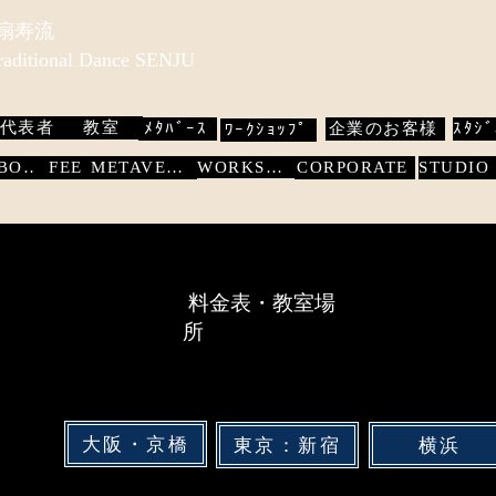
 扇寿流
Traditional Dance SENJU
代表者
教室
ﾒﾀﾊﾞｰｽ
企業のお客様
ｽﾀｼﾞ
ﾜｰｸｼｮｯﾌﾟ
WORKSHOP
ABOUT
FEE
METAVERSE
CORPORATE
料金表・教室場
所
大阪・京橋
東京：新宿
横浜