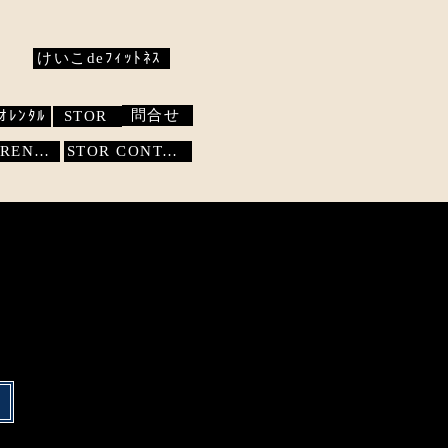
けいこdeﾌｨｯﾄﾈｽ
問合せ
ｵﾚﾝﾀﾙ
STOR
STUDIO RENTAL
STOR
CONTACT