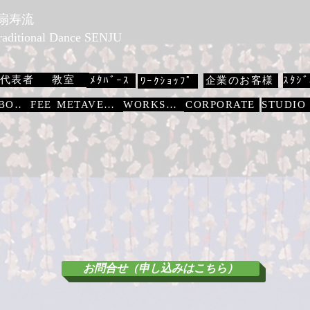
 扇寿流
Traditional Dance SENJU
代表者
教室
ﾒﾀﾊﾞｰｽ
企業のお客様
ｽﾀｼﾞ
ﾜｰｸｼｮｯﾌﾟ
WORKSHOP
ABOUT
FEE
METAVERSE
CORPORATE
お問合せ（申し込みはこちら）